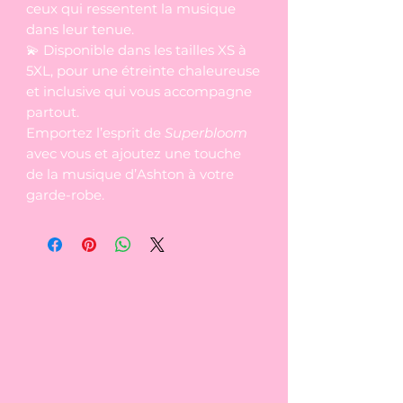
ceux qui ressentent la musique
dans leur tenue.
💫 Disponible dans les tailles XS à
5XL, pour une étreinte chaleureuse
et inclusive qui vous accompagne
partout.
Emportez l’esprit de
Superbloom
avec vous et ajoutez une touche
de la musique d’Ashton à votre
garde-robe.