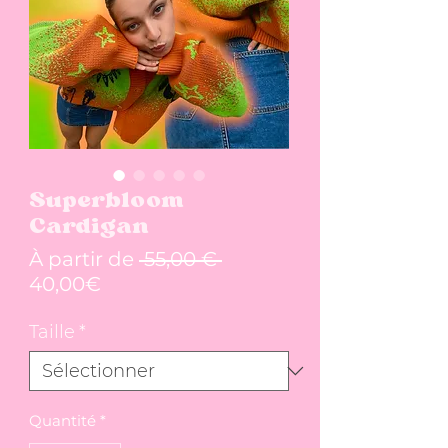
Superbloom
Cardigan
Prix original
À partir de
 55,00 € 
Prix promotionnel
40,00€
Taille
*
Quantité
*