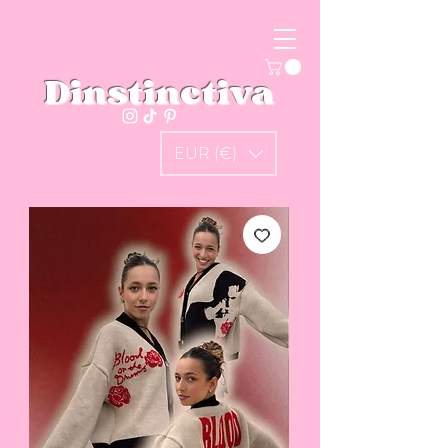
Dinstinctiva
EUR (€)