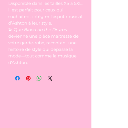
Disponible dans les tailles XS à 5XL,
il est parfait pour ceux qui
souhaitent intégrer l’esprit musical
d’Ashton à leur style.
💫 Que
Blood on the Drums
devienne une pièce maîtresse de
votre garde-robe, racontant une
histoire de style qui dépasse la
mode—tout comme la musique
d'Ashton.