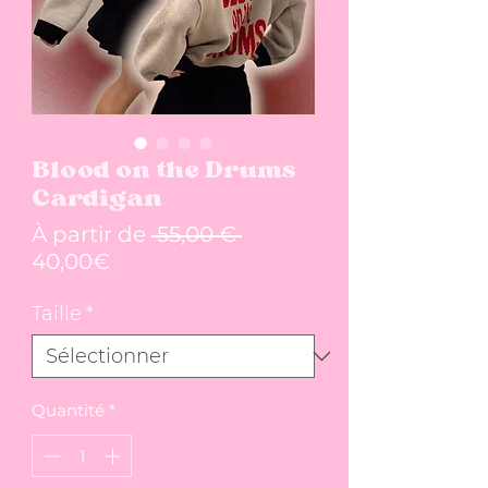
Blood on the Drums
Cardigan
Prix original
À partir de
 55,00 € 
Prix promotionnel
40,00€
Taille
*
Quantité
*